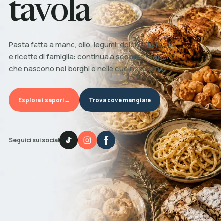
tavola
Pasta fatta a mano, olio, legumi, dolci delle feste
e ricette di famiglia: continua a scoprire i sapori
che nascono nei borghi e nelle cucine sabine.
Esplora i sapori
→
Trova dove mangiare
Seguici sui social