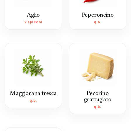
Aglio
Peperoncino
2 spicchi
q.b.
Maggiorana fresca
Pecorino
grattugiato
q.b.
q.b.