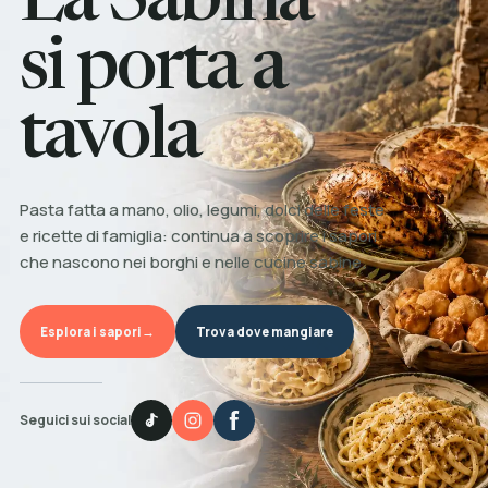
La Sabina
si porta a
tavola
Pasta fatta a mano, olio, legumi, dolci delle feste
e ricette di famiglia: continua a scoprire i sapori
che nascono nei borghi e nelle cucine sabine.
Esplora i sapori
→
Trova dove mangiare
Seguici sui social