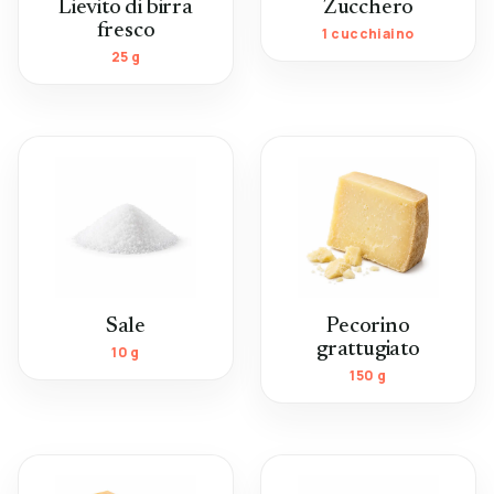
Lievito di birra
Zucchero
fresco
1 cucchiaino
25 g
Sale
Pecorino
grattugiato
10 g
150 g