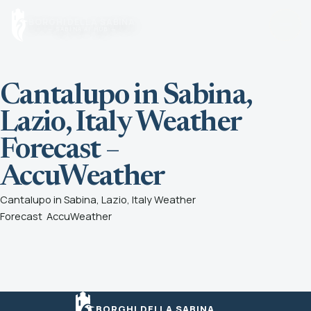
Vai al contenuto
BORGHI DELLA SABINA
— SABINA AI HUB —
Cantalupo in Sabina,
Home
Torna alla pagina principale
Lazio, Italy Weather
Forecast –
Borghi
Cerca un borgo o scegli una zona
AccuWeather
Cantalupo in Sabina, Lazio, Italy Weather
Sapori
Forecast
AccuWeather
Tradizioni, tavole e produttori
Olio
Scopri l’olio della Sabina
BORGHI DELLA SABINA