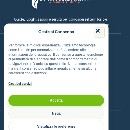
Esperienze
— SABINA AI HUB —
Eventi, cammini, outdoor e pesca
Guide, luoghi, sapori e servizi per conoscere il territorio e
Dove Dormire
costruire un viaggio più consapevole nel cuore della Sabina.
Strutture e soggiorni nel territorio
Gestisci Consenso
Instagram
TikTok
Facebook
Email
Per fornire le migliori esperienze, utilizziamo tecnologie
Info
come i cookie per memorizzare e/o accedere alle
Informazioni sul progetto BDS
informazioni del dispositivo. Il consenso a queste tecnologie
Borghi
Cammini
ci permetterà di elaborare dati come il comportamento di
navigazione o ID unici su questo sito. Non acconsentire o
ritirare il consenso può influire negativamente su alcune
Eventi
Sapori
caratteristiche e funzioni.
Dove mangiare
Dove dormire
Gestisci servizi
PATROCINATO DAL
Accetta
Comune di Montelibretti
Nega
ASSOCIAZIONE AMICA DEL PROGETTO
Visualizza le preferenze