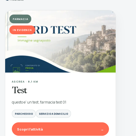
FARMACIA
IN EVIDENZA
ASCREA · 8,1 KM
Test
questo e' un test, farmacia test 01
PARCHEGGIO
SERVIZIO A DOMICILIO
Scopri l’attività
→