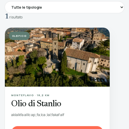
1
risultato
OLEIFICIO
MONTEFLAVIO · 18,2 KM
Olio di Stanlio
aklalkfa alllc ap;;fa;lca ;lal;fakaf alf