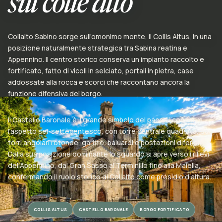
sul colle alto
Collalto Sabino sorge sull’omonimo monte, il Collis Altus, in una
posizione naturalmente strategica tra Sabina reatina e
Appennino. Il centro storico conserva un impianto raccolto e
fortificato, fatto di vicoli in selciato, portali in pietra, case
addossate alla rocca e scorci che raccontano ancora la
funzione difensiva del borgo.
Il Castello Baronale è il grande simbolo del paese: conserva
l’aspetto sei-settecentesco, con torre centrale quadrata, due
torri angolari rotonde, garitte, baluardi e postazioni difensive.
Dalla sua posizione dominante lo sguardo si apre verso i rilievi
dell’Appennino, dal Gran Sasso al Terminillo fino alla Maiella,
confermando il ruolo storico di Collalto come presidio d’altura.
COLLIS ALTUS
CASTELLO BARONALE
BORGO FORTIFICATO