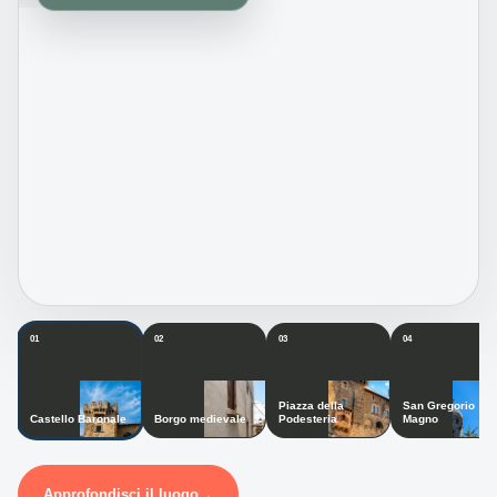
01
02
03
04
Piazza della
San Gregorio
Castello Baronale
Borgo medievale
Podesteria
Magno
Approfondisci il luogo
→