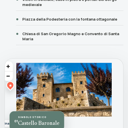
medievale
Piazza della Podesteria con la fontana ottagonale
Chiesa di San Gregorio Magno e Convento di Santa
Maria
SIMBOLO STORICO
01
Castello Baronale
Sabina