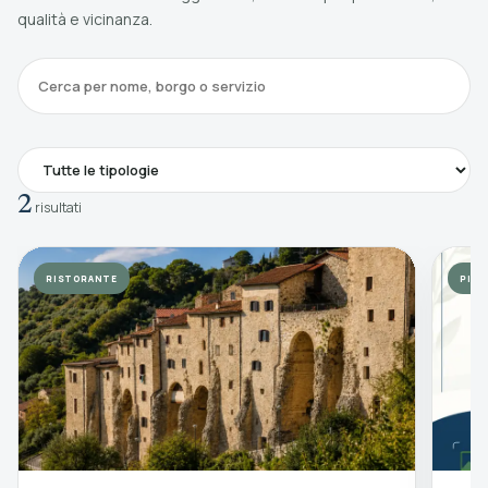
qualità e vicinanza.
Cerca
2
risultati
RISTORANTE
PIZZ