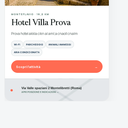
MONTEFLAVIO · 18,2 KM
Hotel Villa Prova
Prova hotel akkla cikn al aml;a cnaoll cnalm
WI‑FI
PARCHEGGIO
ANIMALI AMMESSI
ARIA CONDIZIONATA
Scopri l’attività
→
Via Valle spaziani 2 Montelibretti (Roma)
●
APRI POSIZIONE E INDICAZIONI →