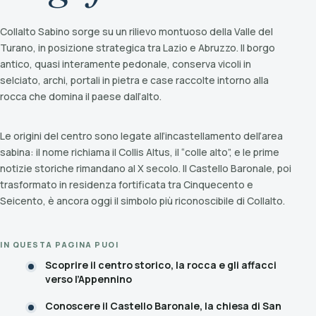
Collalto Sabino sorge su un rilievo montuoso della Valle del
Turano, in posizione strategica tra Lazio e Abruzzo. Il borgo
antico, quasi interamente pedonale, conserva vicoli in
selciato, archi, portali in pietra e case raccolte intorno alla
rocca che domina il paese dall’alto.
Le origini del centro sono legate all’incastellamento dell’area
sabina: il nome richiama il Collis Altus, il “colle alto”, e le prime
notizie storiche rimandano al X secolo. Il Castello Baronale, poi
trasformato in residenza fortificata tra Cinquecento e
Seicento, è ancora oggi il simbolo più riconoscibile di Collalto.
IN QUESTA PAGINA PUOI
Scoprire il centro storico, la rocca e gli affacci
verso l’Appennino
Conoscere il Castello Baronale, la chiesa di San