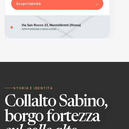
Scopri l’attività
→
Via San Rocco 23, Montelibretti (Roma)
●
APRI POSIZIONE E INDICAZIONI →
STORIA E IDENTITÀ
Collalto Sabino,
borgo fortezza