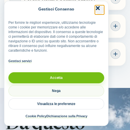
Gestisci Consenso
Quali sapori caratterizzano Collalto
Per fornire le migliori esperienze, utilizziamo tecnologie
come i cookie per memorizzare e/o accedere alle
Sabino?
informazioni del dispositivo. Il consenso a queste tecnologie
ci permetterà di elaborare dati come il comportamento di
navigazione o ID unici su questo sito. Non acconsentire o
ritirare il consenso può influire negativamente su alcune
Cosa fare nei dintorni di Collalto
caratteristiche e funzioni.
Sabino?
Gestisci servizi
Accetta
Nega
Visualizza le preferenze
BORGHI DELLA SABINA
Cookie Policy
Dichiarazione sulla Privacy
Da questo