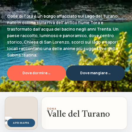
Esperienze
Eventi, cammini, outdoor e pesca
Colle di Tora è un borgo affacciato sul Lago del Turano,
nato in collina sulla riva dell’antico fiume Tora e
Dove Dormire
trasformato dall’acqua del bacino negli anni Trenta. Un
Strutture e soggiorni nel territorio
paese raccolto, luminoso e panoramico, dove centro
storico, Chiesa di San Lorenzo, scorci sul lago e sapori
Info
locali raccontano una delle anime più suggestive della
Informazioni sul progetto BDS
Sabina reatina.
Dove dormire
→
Dove mangiare
→
ZONA
Valle del Turano
Sabina
APRI MAPPA