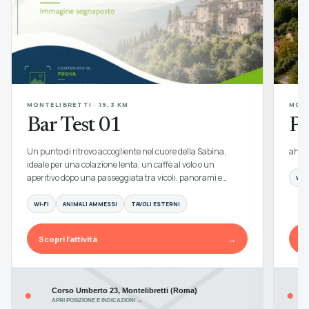
MONTELIBRETTI · 19,3 KM
MONT
Bar Test 01
Pa
Un punto di ritrovo accogliente nel cuore della Sabina,
ahah
ideale per una colazione lenta, un caffè al volo o un
aperitivo dopo una passeggiata tra vicoli, panorami e…
WI‑F
WI‑FI
ANIMALI AMMESSI
TAVOLI ESTERNI
Scopri l’attività
→
Sc
Corso Umberto 23, Montelibretti (Roma)
●
●
APRI POSIZIONE E INDICAZIONI →