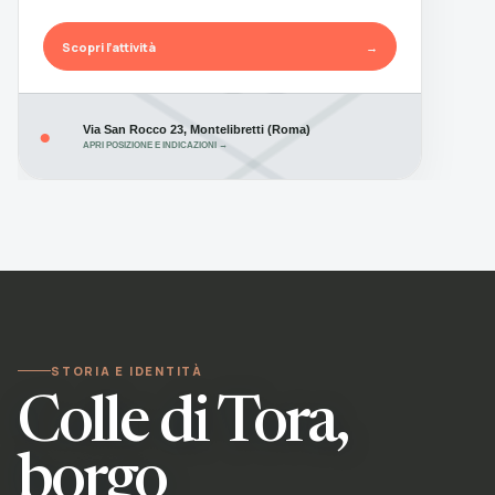
Scopri l’attività
→
Via San Rocco 23, Montelibretti (Roma)
●
APRI POSIZIONE E INDICAZIONI →
STORIA E IDENTITÀ
Colle di Tora,
borgo