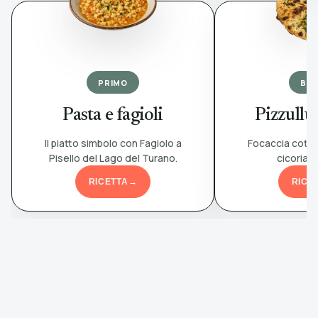
PRIMO
BR
Pasta e fagioli
Pizzullu 
Il piatto simbolo con Fagiolo a
Focaccia cotta
Pisello del Lago del Turano.
cicoria 
RICETTA
→
RICE