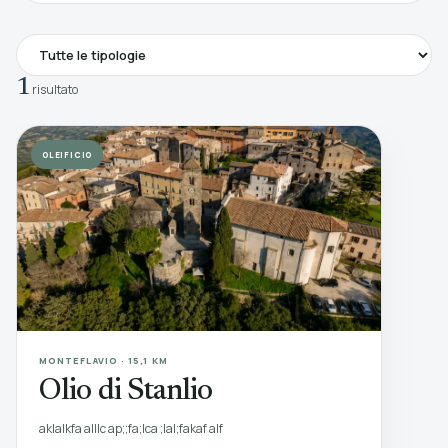
1
risultato
OLEIFICIO
MONTEFLAVIO · 15,1 KM
Olio di Stanlio
aklalkfa alllc ap;;fa;lca ;lal;fakaf alf