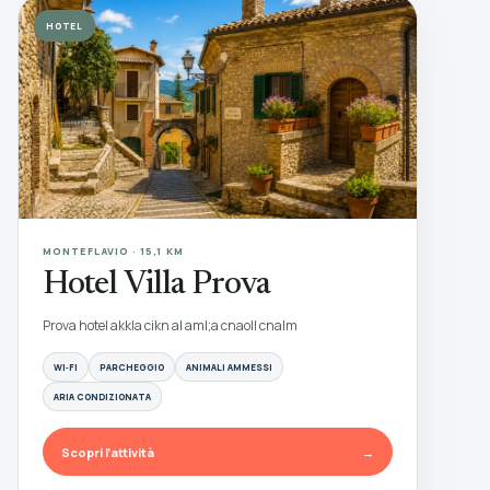
HOTEL
MONTEFLAVIO · 15,1 KM
Hotel Villa Prova
Prova hotel akkla cikn al aml;a cnaoll cnalm
WI‑FI
PARCHEGGIO
ANIMALI AMMESSI
ARIA CONDIZIONATA
Scopri l’attività
→