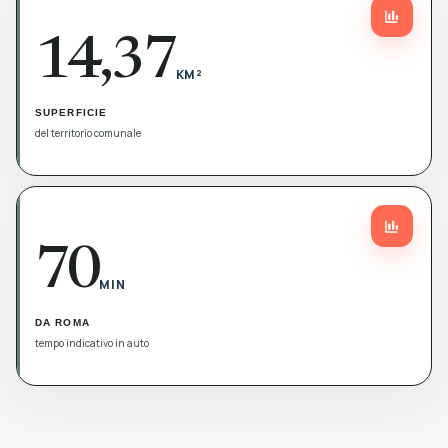
14,37
KM²
SUPERFICIE
del territorio comunale
70
MIN
DA ROMA
tempo indicativo in auto