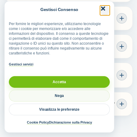
Gestisci Consenso
Come arrivare a Colle di Tora?
Per fornire le migliori esperienze, utilizziamo tecnologie
come i cookie per memorizzare e/o accedere alle
informazioni del dispositivo. Il consenso a queste tecnologie
ci permetterà di elaborare dati come il comportamento di
navigazione o ID unici su questo sito. Non acconsentire o
Perché visitare Colle di Tora?
ritirare il consenso può influire negativamente su alcune
caratteristiche e funzioni.
Gestisci servizi
Quali sapori caratterizzano Colle di
Tora?
Accetta
Nega
Cosa fare nei dintorni di Colle di Tora?
Visualizza le preferenze
Cookie Policy
Dichiarazione sulla Privacy