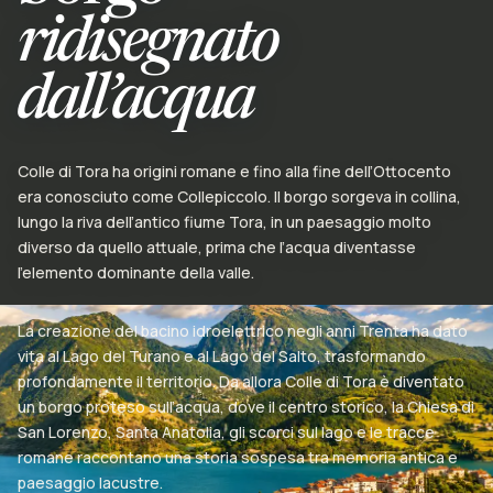
ridisegnato
dall’acqua
Colle di Tora ha origini romane e fino alla fine dell’Ottocento
era conosciuto come Collepiccolo. Il borgo sorgeva in collina,
lungo la riva dell’antico fiume Tora, in un paesaggio molto
diverso da quello attuale, prima che l’acqua diventasse
l’elemento dominante della valle.
La creazione del bacino idroelettrico negli anni Trenta ha dato
vita al Lago del Turano e al Lago del Salto, trasformando
profondamente il territorio. Da allora Colle di Tora è diventato
un borgo proteso sull’acqua, dove il centro storico, la Chiesa di
San Lorenzo, Santa Anatolia, gli scorci sul lago e le tracce
romane raccontano una storia sospesa tra memoria antica e
paesaggio lacustre.