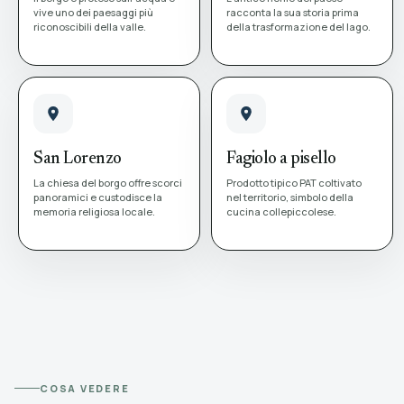
vive uno dei paesaggi più
racconta la sua storia prima
riconoscibili della valle.
della trasformazione del lago.
San Lorenzo
Fagiolo a pisello
La chiesa del borgo offre scorci
Prodotto tipico PAT coltivato
panoramici e custodisce la
nel territorio, simbolo della
memoria religiosa locale.
cucina collepiccolese.
COSA VEDERE