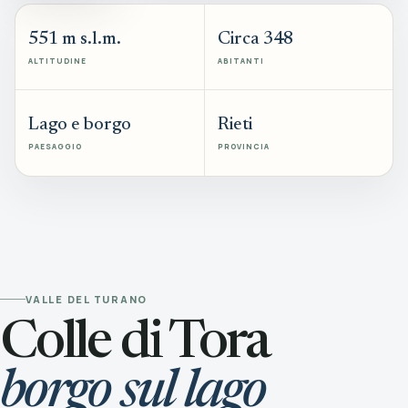
551 m s.l.m.
Circa 348
ALTITUDINE
ABITANTI
Lago e borgo
Rieti
PAESAGGIO
PROVINCIA
VALLE DEL TURANO
Colle di Tora
borgo sul lago