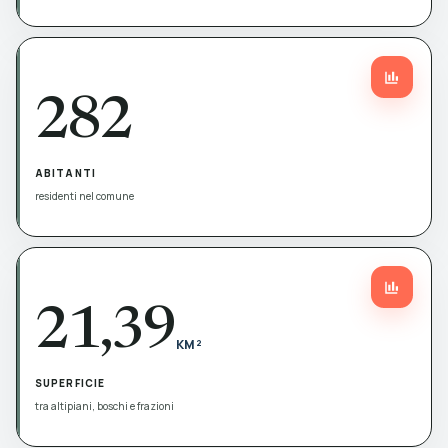
282
ABITANTI
residenti nel comune
21,39
KM²
SUPERFICIE
tra altipiani, boschi e frazioni