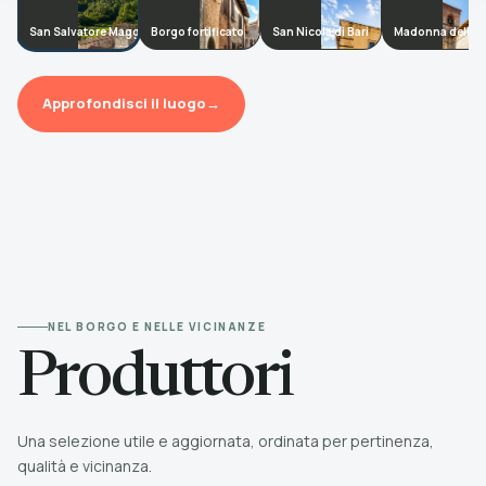
San Salvatore Maggiore
Borgo fortificato
San Nicola di Bari
Madonna della Q
Approfondisci il luogo
→
NEL BORGO E NELLE VICINANZE
Produttori
Una selezione utile e aggiornata, ordinata per pertinenza,
qualità e vicinanza.