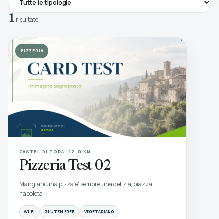
1
risultato
PIZZERIA
CASTEL DI TORA · 12,0 KM
Pizzeria Test 02
Mangiare una pizza e' sempre una delizia, piazza
napoleta
WI‑FI
GLUTEN FREE
VEGETARIANO