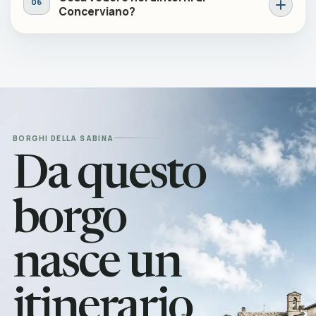
Concerviano?
BORGHI DELLA SABINA
Da questo
borgo
nasce un
itinerario