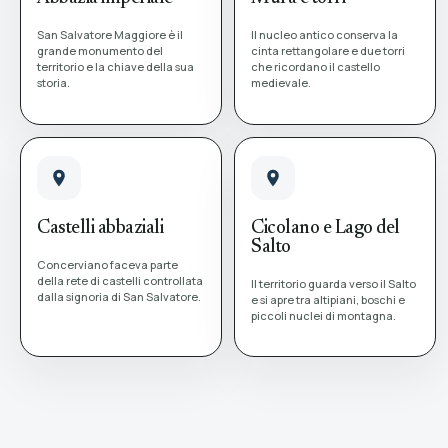
San Salvatore Maggiore è il
Il nucleo antico conserva la
grande monumento del
cinta rettangolare e due torri
territorio e la chiave della sua
che ricordano il castello
storia.
medievale.
Castelli abbaziali
Cicolano e Lago del
Salto
Concerviano faceva parte
della rete di castelli controllata
Il territorio guarda verso il Salto
dalla signoria di San Salvatore.
e si apre tra altipiani, boschi e
piccoli nuclei di montagna.