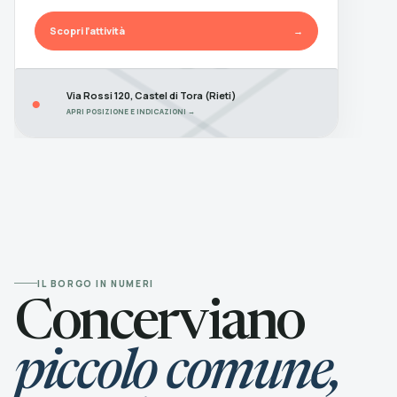
Scopri l’attività
→
Via Rossi 120, Castel di Tora (Rieti)
●
APRI POSIZIONE E INDICAZIONI →
IL BORGO IN NUMERI
Concerviano
piccolo comune,