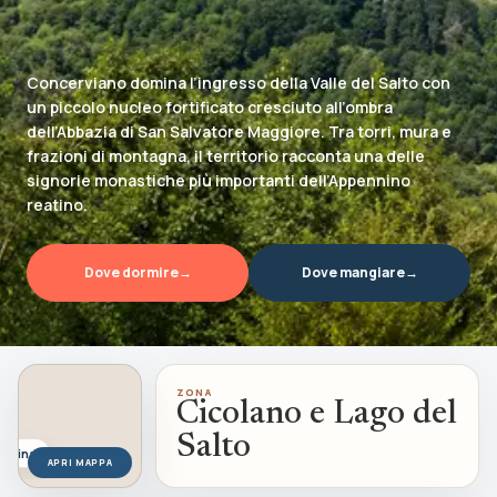
Esperienze
Eventi, cammini, outdoor e pesca
Concerviano domina l’ingresso della Valle del Salto con
Dove Dormire
un piccolo nucleo fortificato cresciuto all’ombra
Strutture e soggiorni nel territorio
dell’Abbazia di San Salvatore Maggiore. Tra torri, mura e
frazioni di montagna, il territorio racconta una delle
Info
signorie monastiche più importanti dell’Appennino
Informazioni sul progetto BDS
reatino.
Dove dormire
→
Dove mangiare
→
ZONA
Cicolano e Lago del
Salto
Sabina
APRI MAPPA