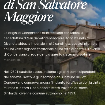
di San Salvatore
Maggiore
Le origini di Concerviano si intrecciano con l’Abbazia
benedettina di San Salvatore Maggiore, fondata nel 735.
Divenuta abbazia imperiale in età carolingia, costruì intorno a
sé una vasta signoria territoriale e una rete di castelli. Il nucleo
di Concerviano crebbe dentro questo sistema di potere
monastico.
Nel 1282 il castello passò, insieme agli altri centri dipendenti
dall’abbazia, sotto la giurisdizione del Comune di Rieti.
Concerviano conserva ancora l’impianto fortificato con la cinta
muraria e le torri. Dopo essere stato frazione di Rocca
Sinibalda, divenne comune autonomo nel 1853.