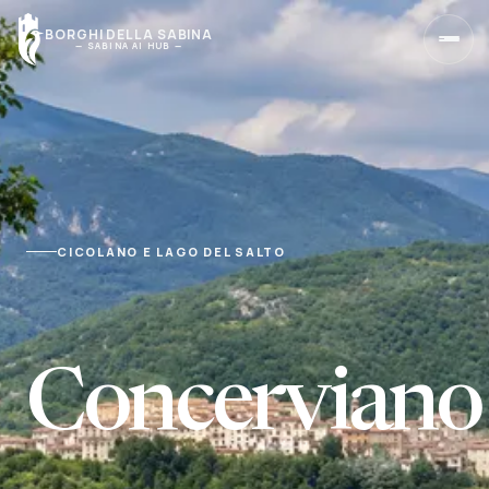
BORGHI DELLA SABINA
— SABINA AI HUB —
Home
Torna alla pagina principale
Borghi
CICOLANO E LAGO DEL SALTO
Cerca un borgo o scegli una zona
Sapori
Tradizioni, tavole e produttori
Concerviano
Olio
Scopri l’olio della Sabina