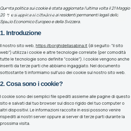
Questa politica sui cookie è stata aggiornata l'ultima volta il 21 Maggio
BORGHI DELLA SABINA
2026 e si applica ai cittadini e ai residenti permanenti legali dello
— SABINA AI HUB —
Spazio Economico Europeo e della Svizzera.
1. Introduzione
Home
Il nostro sito web,
https://borghidellasabina.it
(di seguito: "il sito
Torna alla pagina principale
web") utilizza i cookie e altre tecnologie correlate (per comodità
tutte le tecnologie sono definite "cookie"). I cookie vengono anche
inseriti da terze parti che abbiamo ingaggiato. Nel documento
Borghi
sottostante ti informiamo sull'uso dei cookie sul nostro sito web.
Cerca un borgo o scegli una zona
2. Cosa sono i cookie?
Sapori
Tradizioni, tavole e produttori
I cookie sono dei semplici file spediti assieme alle pagine di questo
sito e salvati dal tuo browser sul disco rigido del tuo computer o
altri dispositivi. Le informazioni raccolte in essi possono venire
Olio
rispediti ai nostri server oppure ai server di terze parti durante la
Scopri l’olio della Sabina
prossima visita.