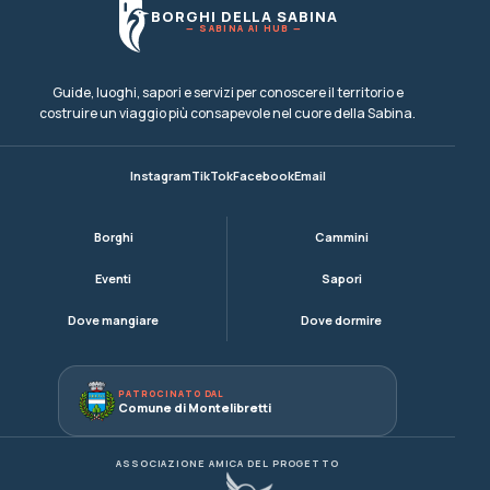
BORGHI DELLA SABINA
— SABINA AI HUB —
Guide, luoghi, sapori e servizi per conoscere il territorio e
costruire un viaggio più consapevole nel cuore della Sabina.
Instagram
TikTok
Facebook
Email
Borghi
Cammini
Eventi
Sapori
Dove mangiare
Dove dormire
PATROCINATO DAL
Comune di Montelibretti
ASSOCIAZIONE AMICA DEL PROGETTO