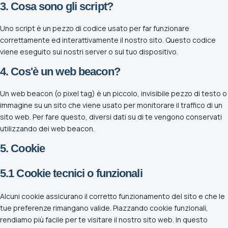
3. Cosa sono gli script?
Esperienze
Eventi, cammini, outdoor e pesca
Uno script è un pezzo di codice usato per far funzionare
correttamente ed interattivamente il nostro sito. Questo codice
Dove Dormire
viene eseguito sui nostri server o sul tuo dispositivo.
Strutture e soggiorni nel territorio
4. Cos'è un web beacon?
Info
Un web beacon (o pixel tag) è un piccolo, invisibile pezzo di testo o
Informazioni sul progetto BDS
immagine su un sito che viene usato per monitorare il traffico di un
sito web. Per fare questo, diversi dati su di te vengono conservati
utilizzando dei web beacon.
5. Cookie
5.1 Cookie tecnici o funzionali
Alcuni cookie assicurano il corretto funzionamento del sito e che le
tue preferenze rimangano valide. Piazzando cookie funzionali,
rendiamo più facile per te visitare il nostro sito web. In questo