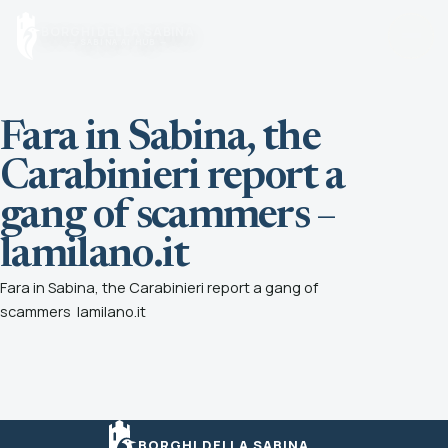
Vai al contenuto
BORGHI DELLA SABINA
— SABINA AI HUB —
Fara in Sabina, the
Home
Torna alla pagina principale
Carabinieri report a
gang of scammers –
Borghi
Cerca un borgo o scegli una zona
lamilano.it
Fara in Sabina, the Carabinieri report a gang of
Sapori
scammers
lamilano.it
Tradizioni, tavole e produttori
Olio
Scopri l’olio della Sabina
BORGHI DELLA SABINA