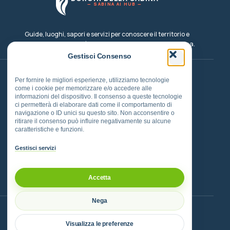
Esperienze
— SABINA AI HUB —
Eventi, cammini, outdoor e pesca
Guide, luoghi, sapori e servizi per conoscere il territorio e
Dove Dormire
costruire un viaggio più consapevole nel cuore della Sabina.
Strutture e soggiorni nel territorio
Gestisci Consenso
Instagram
TikTok
Facebook
Email
Per fornire le migliori esperienze, utilizziamo tecnologie
Info
come i cookie per memorizzare e/o accedere alle
Informazioni sul progetto BDS
informazioni del dispositivo. Il consenso a queste tecnologie
Borghi
Cammini
ci permetterà di elaborare dati come il comportamento di
navigazione o ID unici su questo sito. Non acconsentire o
ritirare il consenso può influire negativamente su alcune
Eventi
Sapori
caratteristiche e funzioni.
Dove mangiare
Dove dormire
Gestisci servizi
PATROCINATO DAL
Accetta
Comune di Montelibretti
Nega
ASSOCIAZIONE AMICA DEL PROGETTO
Visualizza le preferenze