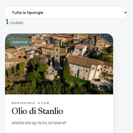
1
risultato
OLEIFICIO
MONTEFLAVIO · 6,9 KM
Olio di Stanlio
aklalkfa alllc ap;;fa;lca ;lal;fakaf alf