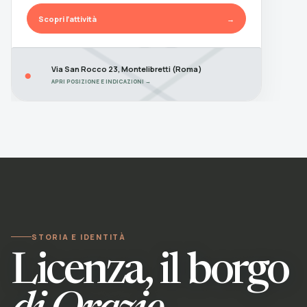
Scopri l’attività
→
Via San Rocco 23, Montelibretti (Roma)
●
APRI POSIZIONE E INDICAZIONI →
STORIA E IDENTITÀ
Licenza, il borgo