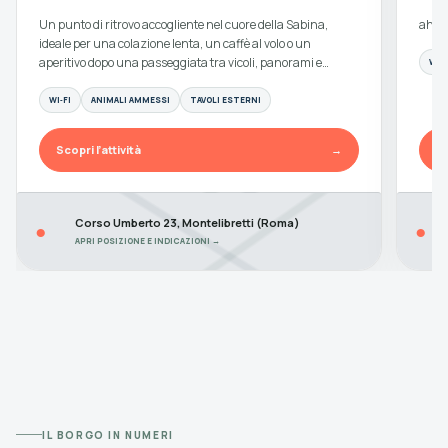
Un punto di ritrovo accogliente nel cuore della Sabina,
ahah
ideale per una colazione lenta, un caffè al volo o un
aperitivo dopo una passeggiata tra vicoli, panorami e…
WI‑F
WI‑FI
ANIMALI AMMESSI
TAVOLI ESTERNI
Scopri l’attività
→
Sc
Corso Umberto 23, Montelibretti (Roma)
●
●
APRI POSIZIONE E INDICAZIONI →
IL BORGO IN NUMERI