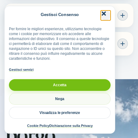
Gestisci Consenso
Quali sapori caratterizzano Licenza?
Per fornire le migliori esperienze, utilizziamo tecnologie
come i cookie per memorizzare e/o accedere alle
informazioni del dispositivo. Il consenso a queste tecnologie
Cosa fare nei dintorni di Licenza?
ci permetterà di elaborare dati come il comportamento di
navigazione o ID unici su questo sito. Non acconsentire o
ritirare il consenso può influire negativamente su alcune
caratteristiche e funzioni.
Gestisci servizi
Accetta
Nega
BORGHI DELLA SABINA
Da questo
Visualizza le preferenze
Cookie Policy
Dichiarazione sulla Privacy
borgo