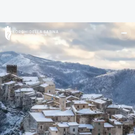
BORGHI DELLA SABINA
— SABINA AI HUB —
Home
Torna alla pagina principale
Borghi
Cerca un borgo o scegli una zona
Sapori
Tradizioni, tavole e produttori
Olio