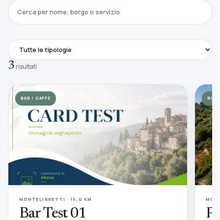
3
risultati
BAR / CAFFÈ
RIS
MONTELIBRETTI · 15,0 KM
MONT
Bar Test 01
Pa