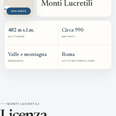
Monti Lucretili
Sabina
APRI MAPPA
482 m s.l.m.
Circa 990
ALTITUDINE
ABITANTI
Valle e montagna
Roma
PAESAGGIO
CITTÀ METROPOLITANA
MONTI LUCRETILI