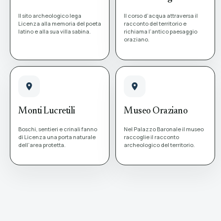
Il sito archeologico lega
Il corso d’acqua attraversa il
Licenza alla memoria del poeta
racconto del territorio e
latino e alla sua villa sabina.
richiama l’antico paesaggio
oraziano.
Monti Lucretili
Museo Oraziano
Boschi, sentieri e crinali fanno
Nel Palazzo Baronale il museo
di Licenza una porta naturale
raccoglie il racconto
dell’area protetta.
archeologico del territorio.