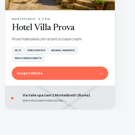
MONTEFLAVIO · 6,9 KM
Hotel Villa Prova
Prova hotel akkla cikn al aml;a cnaoll cnalm
WI‑FI
PARCHEGGIO
ANIMALI AMMESSI
ARIA CONDIZIONATA
Scopri l’attività
→
Via Valle spaziani 2 Montelibretti (Roma)
●
APRI POSIZIONE E INDICAZIONI →