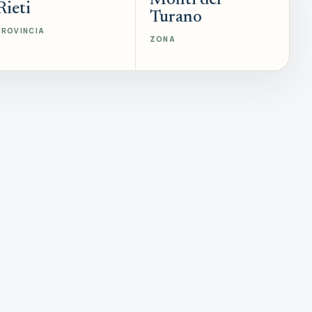
Monti del
Rieti
Turano
PROVINCIA
ZONA