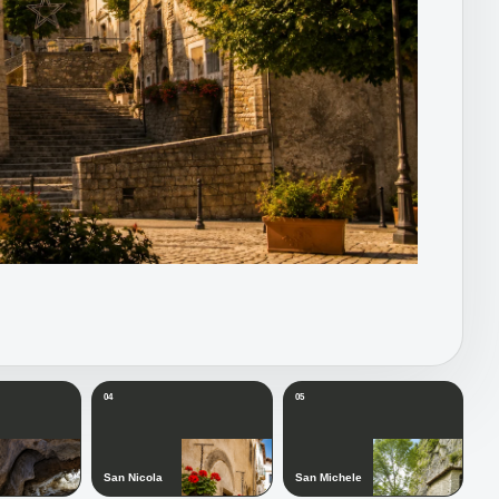
04
05
San Nicola
San Michele