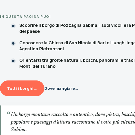
IN QUESTA PAGINA PUOI
Scoprire il borgo di Pozzaglia Sabina, i suoi vicoli e la 
del paese
Conoscere la Chiesa di San Nicola di Bari e i luoghi leg
Agostina Pietrantoni
Orientarti tra grotte naturali, boschi, panorami e tradi
Monti del Turano
Tutti i borghi
→
Dove mangiare
→
“
Un borgo montano raccolto e autentico, dove pietra, boschi
popolare e paesaggi d’altura raccontano il volto più silenzi
Sabina.