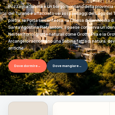
Pozzaglia Sabina è un borgo montano della provincia di
del Turano e affacciato verso i paesaggi del Lago del Tu
pietra, la Porta seicentesca, la Chiesa di San Nicola di 
Santa Agostina Pietrantoni, il paese conserva un’ident
Nel territorio, grotte naturali come Grotta Pila e la Gr
Arcangelo raccontano una Sabina fatta di natura, de
antiche.
Dove dormire
→
Dove mangiare
→