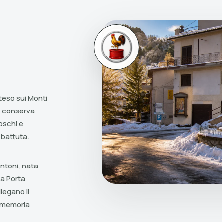
teso sui Monti
se conserva
boschi e
 battuta.
antoni, nata
la Porta
llegano il
e memoria