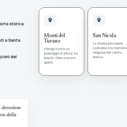
Porta storica
Monti del
San Nicola
ati a Santa
Turano
La chiesa principale
custodisce la memori
Il borgo vive in un
religiosa del centro
paesaggio d’altura, tra
zioni dei
storico.
boschi, rilievi e scorci
aperti.
, devozione
oso della