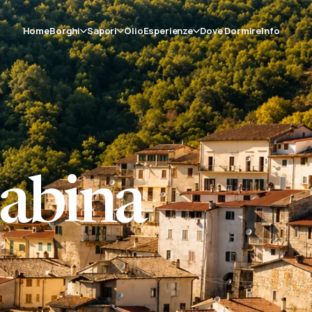
Home
Borghi
Sapori
Olio
Esperienze
Dove Dormire
Info
Sabina