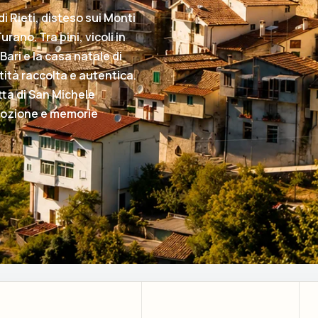
 Rieti, disteso sui Monti
rano. Tra pini, vicoli in
Bari e la casa natale di
ità raccolta e autentica.
otta di San Michele
vozione e memorie