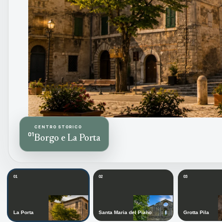
CENTRO STORICO
01
Borgo e La Porta
01
02
03
La Porta
Santa Maria del Piano
Grotta Pila