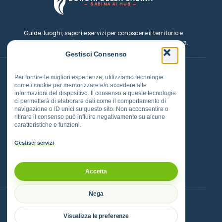
Esperienze
— SABINA AI HUB —
Eventi, cammini, outdoor e pesca
Guide, luoghi, sapori e servizi per conoscere il territorio e
Dove Dormire
costruire un viaggio più consapevole nel cuore della Sabina.
Strutture e soggiorni nel territorio
Gestisci Consenso
Instagram
TikTok
Facebook
Email
Per fornire le migliori esperienze, utilizziamo tecnologie
Info
come i cookie per memorizzare e/o accedere alle
Informazioni sul progetto BDS
informazioni del dispositivo. Il consenso a queste tecnologie
Borghi
Cammini
ci permetterà di elaborare dati come il comportamento di
navigazione o ID unici su questo sito. Non acconsentire o
ritirare il consenso può influire negativamente su alcune
Eventi
Sapori
caratteristiche e funzioni.
Dove mangiare
Dove dormire
Gestisci servizi
PATROCINATO DAL
Accetta
Comune di Montelibretti
Nega
ASSOCIAZIONE AMICA DEL PROGETTO
Visualizza le preferenze