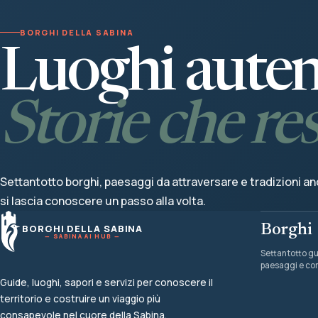
BORGHI DELLA SABINA
Luoghi autent
Storie che re
Settantotto borghi, paesaggi da attraversare e tradizioni anc
si lascia conoscere un passo alla volta.
Borghi
BORGHI DELLA SABINA
— SABINA AI HUB —
Settantotto gu
paesaggi e co
Guide, luoghi, sapori e servizi per conoscere il
territorio e costruire un viaggio più
consapevole nel cuore della Sabina.