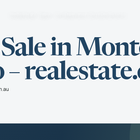
Home
Borghi
Sapori
Olio
Esperienze
Dove Dormire
Info
 Sale in Mont
o – realestat
m.au