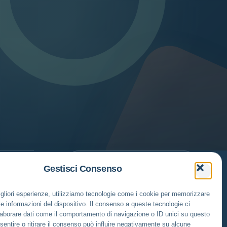
Gestisci Consenso
PATROCINATO DAL
Comune di Montelibretti
migliori esperienze, utilizziamo tecnologie come i cookie per memorizzare
e informazioni del dispositivo. Il consenso a queste tecnologie ci
laborare dati come il comportamento di navigazione o ID unici su questo
sentire o ritirare il consenso può influire negativamente su alcune