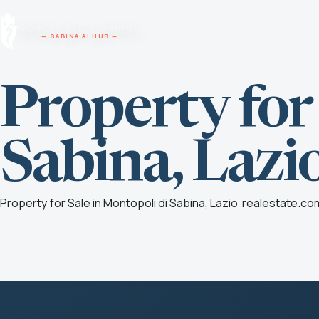
Vai al contenuto
BORGHI DELLA SABINA
— SABINA AI HUB —
Property for
Sabina, Lazi
Property for Sale in Montopoli di Sabina, Lazio
realestate.co