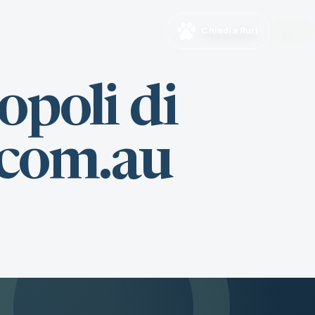
Chiedi a Ruri
IT
opoli di
e.com.au