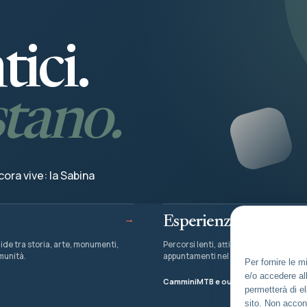
ici.
stano.
ora vive: la Sabina
→
Esperienze
ide tra storia, arte, monumenti,
Percorsi lenti, attività all’aria aperta e
munità.
appuntamenti nel territorio.
Per fornire le 
e/o accedere all
Cammini
MTB e outdoor
Pesca
Eventi
permetterà di e
sito. Non accon