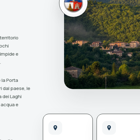
territorio
pochi
limpide e
.
 la Porta
i dal paese, le
a dei Laghi
i acqua e