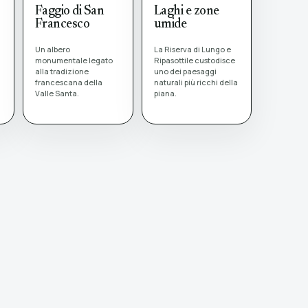
Faggio di San
Laghi e zone
Francesco
umide
Un albero
La Riserva di Lungo e
monumentale legato
Ripasottile custodisce
alla tradizione
uno dei paesaggi
francescana della
naturali più ricchi della
Valle Santa.
piana.