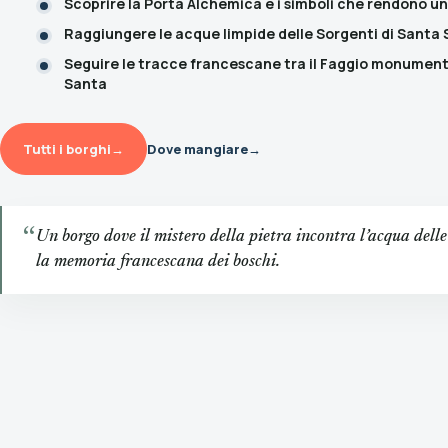
Scoprire la Porta Alchemica e i simboli che rendono un
Raggiungere le acque limpide delle Sorgenti di Santa
Seguire le tracce francescane tra il Faggio monumenta
Santa
Tutti i borghi
→
Dove mangiare
→
“
Un borgo dove il mistero della pietra incontra l’acqua delle
la memoria francescana dei boschi.