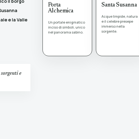
ico il borgo
Porta
Santa Susanna
 Susanna
Alchemica
Acque limpide, natura
le e la Valle
e il celebre presepe
Un portale enigmatico
immerso nella
inciso di simboli, unico
sorgente.
nel panorama sabino.
 sorgenti e