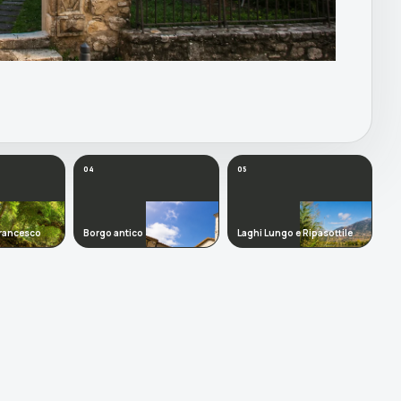
04
05
Francesco
Borgo antico
Laghi Lungo e Ripasottile