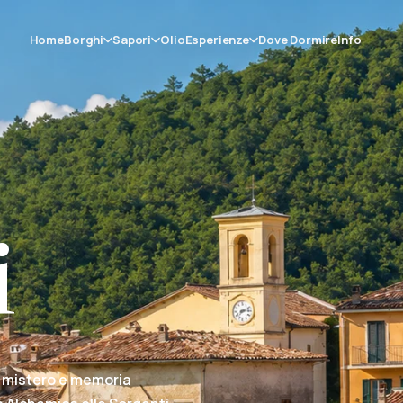
Home
Borghi
Sapori
Olio
Esperienze
Dove Dormire
Info
i
, mistero e memoria