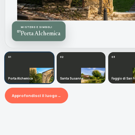
MISTERO E SIMBOLI
01
Porta Alchemica
01
02
03
Porta Alchemica
Santa Susanna
Faggio di San 
Approfondisci il luogo
→