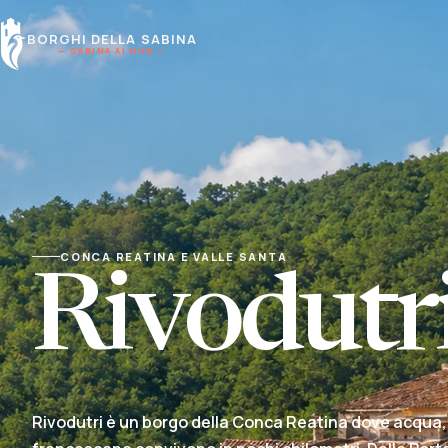
BORGHI DELLA SABINA
— SABINA AI HUB —
CONCA REATINA E VALLE SANTA
Rivodutr
Rivodutri è un borgo della Conca Reatina dove acqua