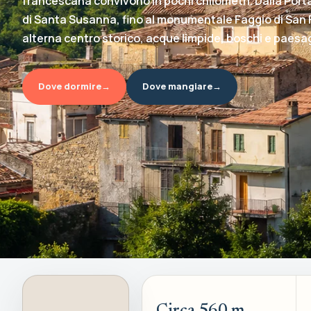
francescana convivono in pochi chilometri. Dalla Port
di Santa Susanna, fino al monumentale Faggio di San Fr
alterna centro storico, acque limpide, boschi e paesag
Dove dormire
→
Dove mangiare
→