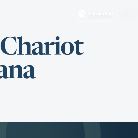
Chiedi a Ruri
IT
 Chariot
iana