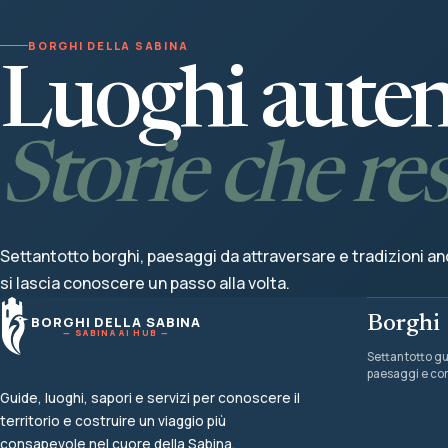
BORGHI DELLA SABINA
Luoghi autent
Storie che re
Settantotto borghi, paesaggi da attraversare e tradizioni anc
si lascia conoscere un passo alla volta.
Borghi
BORGHI DELLA SABINA
— SABINA AI HUB —
Settantotto gu
paesaggi e co
Guide, luoghi, sapori e servizi per conoscere il
territorio e costruire un viaggio più
consapevole nel cuore della Sabina.