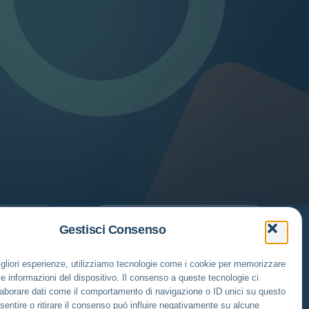
Gestisci Consenso
PATROCINATO DAL
Comune di Montelibretti
migliori esperienze, utilizziamo tecnologie come i cookie per memorizzare
e informazioni del dispositivo. Il consenso a queste tecnologie ci
laborare dati come il comportamento di navigazione o ID unici su questo
sentire o ritirare il consenso può influire negativamente su alcune