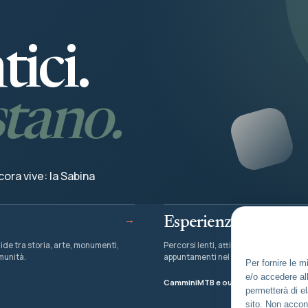
ici.
stano.
ora vive: la Sabina
→
Esperienze
ide tra storia, arte, monumenti,
Percorsi lenti, attività all’aria aperta e
munità.
appuntamenti nel territorio.
Per fornire le 
e/o accedere all
Cammini
MTB e outdoor
Pesca
Eventi
permetterà di e
sito. Non accon