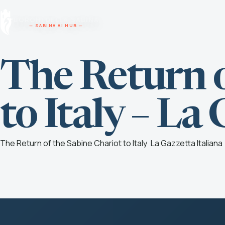
Vai al contenuto
BORGHI DELLA SABINA
— SABINA AI HUB —
The Return o
to Italy – La
The Return of the Sabine Chariot to Italy
La Gazzetta Italiana