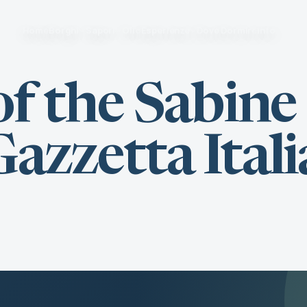
Home
Borghi
Sapori
Olio
Esperienze
Dove Dormire
Info
f the Sabine
 Gazzetta Ital