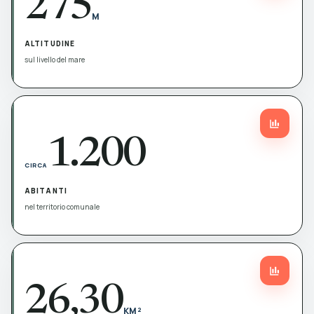
275
M
ALTITUDINE
sul livello del mare
1.200
CIRCA
ABITANTI
nel territorio comunale
26,30
KM²