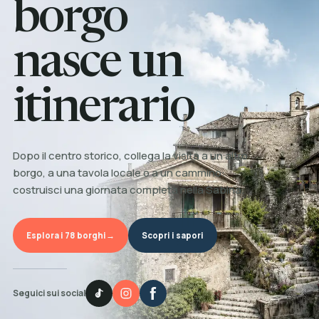
borgo
nasce un
itinerario
Dopo il centro storico, collega la visita a un altro
borgo, a una tavola locale o a un cammino:
costruisci una giornata completa nella Sabina.
Esplora i 78 borghi
→
Scopri i sapori
Seguici sui social