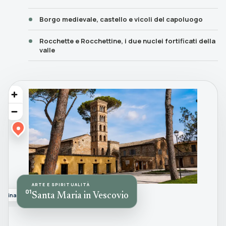
Borgo medievale, castello e vicoli del capoluogo
Rocchette e Rocchettine, i due nuclei fortificati della
valle
ARTE E SPIRITUALITÀ
01
Sabina
Santa Maria in Vescovio