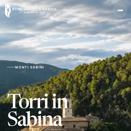
BORGHI DELLA SABINA
— SABINA AI HUB —
Home
Torna alla pagina principale
Borghi
MONTI SABINI
Cerca un borgo o scegli una zona
Sapori
Tradizioni, tavole e produttori
Torri in
Olio
Sabina
Scopri l’olio della Sabina