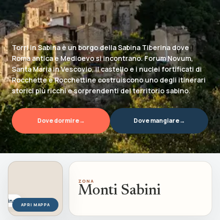
Esperienze
Eventi, cammini, outdoor e pesca
Dove Dormire
Torri in Sabina è un borgo della Sabina Tiberina dove
Strutture e soggiorni nel territorio
Roma antica e Medioevo si incontrano. Forum Novum,
Santa Maria in Vescovio, il castello e i nuclei fortificati di
Info
Rocchette e Rocchettine costruiscono uno degli itinerari
Informazioni sul progetto BDS
storici più ricchi e sorprendenti del territorio sabino.
Dove dormire
→
Dove mangiare
→
ZONA
Monti Sabini
Sabina
APRI MAPPA