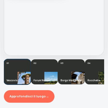
01
02
03
04
Vescovio
Forum Novum
Borgo Medievale
Rocchette
Approfondisci il luogo
→