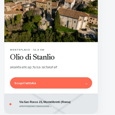
MONTEFLAVIO · 12,2 KM
Olio di Stanlio
aklalkfa alllc ap;;fa;lca ;lal;fakaf alf
Scopri l’attività
→
Via San Rocco 23, Montelibretti (Roma)
●
APRI POSIZIONE E INDICAZIONI →