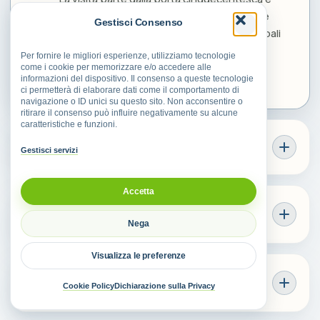
dal centro storico a spina di pesce, poi sale
Gestisci Consenso
verso il Castello Savelli. Tra le tappe principali
ci sono anche il Convento di San Paolo, la
Per fornire le migliori esperienze, utilizziamo tecnologie
Grotta Battifratta e il monastero buddhista
come i cookie per memorizzare e/o accedere alle
informazioni del dispositivo. Il consenso a queste tecnologie
Santacittarama.
ci permetterà di elaborare dati come il comportamento di
navigazione o ID unici su questo sito. Non acconsentire o
ritirare il consenso può influire negativamente su alcune
caratteristiche e funzioni.
Dove si trova Poggio Nativo?
Gestisci servizi
Accetta
Quanto tempo serve per visitare
Poggio Nativo?
Nega
Visualizza le preferenze
La Grotta Battifratta è liberamente
Cookie Policy
Dichiarazione sulla Privacy
visitabile?