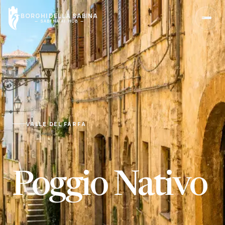
BORGHI DELLA SABINA
— SABINA AI HUB —
Home
Torna alla pagina principale
Borghi
Cerca un borgo o scegli una zona
VALLE DEL FARFA
Sapori
Tradizioni, tavole e produttori
Poggio Nativo
Olio
Scopri l’olio della Sabina