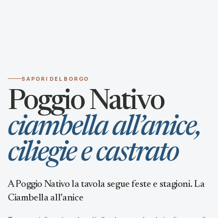
SAPORI DEL BORGO
Poggio Nativo
ciambella all’anice,
ciliegie e castrato
A Poggio Nativo la tavola segue feste e stagioni. La
Ciambella all’anice