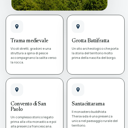
Trama medievale
Grotta Battifratta
Vicoli stretti, gradoni e una
Un sito archeologico che porta
struttura a spina di pesce
la storia del territorio molto
accompagnano la salita verso
prima della nascita del borgo.
la rocca.
Convento di San
Santacittarama
Paolo
Il monastero buddhista
Theravada è una presenza
Un complesso storico legato
unica nel paesaggio rurale del
prima alla vita monastica e poi
territorio.
alla presenza francescana.