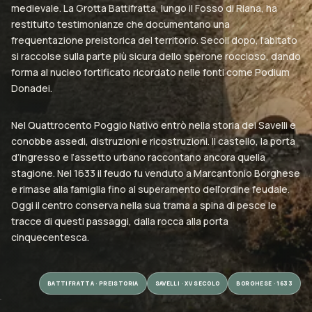
medievale. La Grotta Battifratta, lungo il Fosso di Riana, ha
restituito testimonianze che documentano una
frequentazione preistorica del territorio. Secoli dopo, l’abitato
si raccolse sulla parte più sicura dello sperone roccioso, dando
forma al nucleo fortificato ricordato nelle fonti come Podium
Donadei.
Nel Quattrocento Poggio Nativo entrò nella storia dei Savelli e
conobbe assedi, distruzioni e ricostruzioni. Il castello, la porta
d’ingresso e l’assetto urbano raccontano ancora quella
stagione. Nel 1633 il feudo fu venduto a Marcantonio Borghese
e rimase alla famiglia fino al superamento dell’ordine feudale.
Oggi il centro conserva nella sua trama a spina di pesce le
tracce di questi passaggi, dalla rocca alla porta
cinquecentesca.
BATTIFRATTA · PREISTORIA
SAVELLI · XV SECOLO
BORGHESE · 1633