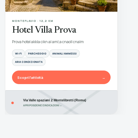
MONTEFLAVIO · 12,2 KM
Hotel Villa Prova
Prova hotel akkla cikn al aml;a cnaoll cnalm
WI‑FI
PARCHEGGIO
ANIMALI AMMESSI
ARIA CONDIZIONATA
Scopri l’attività
→
Via Valle spaziani 2 Montelibretti (Roma)
●
APRI POSIZIONE E INDICAZIONI →