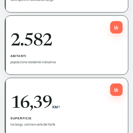
2.582
ABITANTI
popolazione residente indicativa
16,39
KM²
SUPERFICIE
tra borgo, colline e valle del Farfa