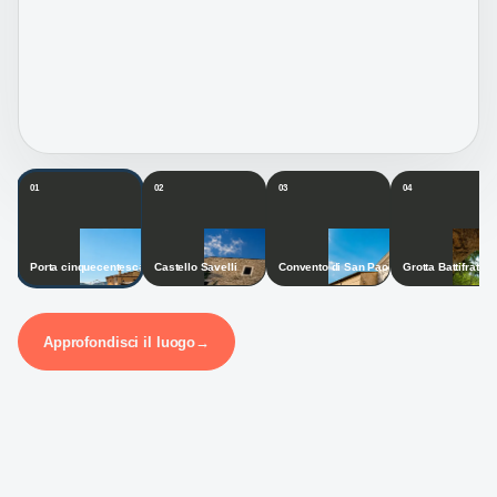
01
02
03
04
Porta cinquecentesca
Castello Savelli
Convento di San Paolo
Grotta Battifratta
Approfondisci il luogo
→