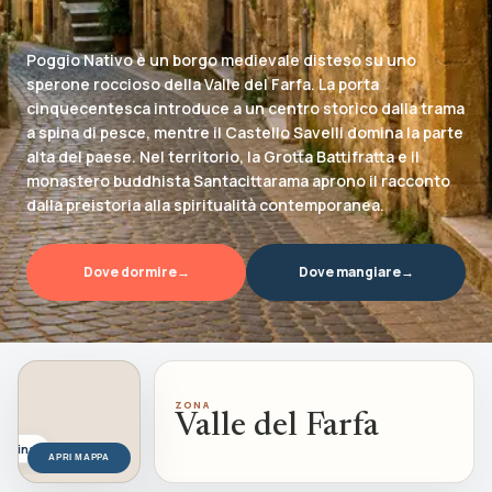
Esperienze
Eventi, cammini, outdoor e pesca
Poggio Nativo è un borgo medievale disteso su uno
sperone roccioso della Valle del Farfa. La porta
Dove Dormire
cinquecentesca introduce a un centro storico dalla trama
Strutture e soggiorni nel territorio
a spina di pesce, mentre il Castello Savelli domina la parte
alta del paese. Nel territorio, la Grotta Battifratta e il
Info
monastero buddhista Santacittarama aprono il racconto
Informazioni sul progetto BDS
dalla preistoria alla spiritualità contemporanea.
Dove dormire
→
Dove mangiare
→
ZONA
Valle del Farfa
Sabina
APRI MAPPA